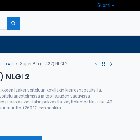
Suomi
pa
Yritys
Ota yhteyttä
to-osat
Super Blu (L-427) NLGI 2
) NLGI 2
kkeen laakerivoiteluun kovillakin kierrosnopeuksilla.
telujärjestelmissä ja teollisuuden vaativissa
ee ja suojaa kovillakin pakkasilla, käyttölämpötila-alue -40
ta kuumuutta +260 °C:een saakka.