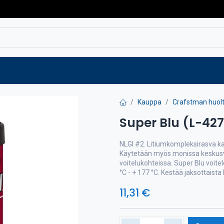
Varaosat
Vaihtokoneet
Verkkokaup
Kauppa
Crafstman huol
Super Blu (L-427
NLGI #2. Litiumkompleksirasva kai
Käytetään myös monissa keskusvoi
voitelukohteissa. Super Blu voitel
°C - + 177 °C. Kestää jaksottais
11,31
€