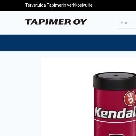
Tervetuloa Tapimerin verkkosivuille!
Etusivulle
Tuotteet
Huolto