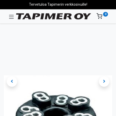
Tervetuloa Tapimerin verkkosivuille!
0