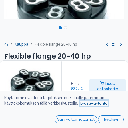
Kauppa
Flexible flange 20-40 hp
Flexible flange 20-40 hp
Joustava akselikytkin, FC 02.200- tehon kesto 200 Nm
Joustava akselikytkin asennetaan merivaihteen ulostulolaipan ja
Lisää
Hinta:
akselin väliin vaimentamaan moottorista ja akselista tulevia melua
ostoskoriin
90,07
€
aiheuttavia värähtelyjä. Samalla se suojaa merivaihdetta jatkuvilta
vääntövärähtelyiskuilta. Vahingon sattuessa joustava akselikytkin
Käytämme evästeitä tarjotaksemme sinulle paremman
suojelee voimansiirtolinjan kalliimpia osia murtumalla
käyttökokemuksen tällä verkkosivustolla.
Evästekäytäntö
ensimmäisenä, kuitenkin vasta vaarallisen kovan iskun sattuessa.
0
90,07
€
Vain välttämättömät
Hyväksyn
Home
Search
Wishlist