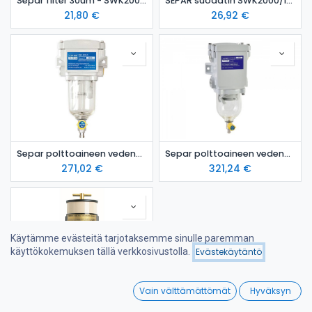
Separ filter 30um - SWK2000/5
SEPAR suodatin SWK2000/10 30um
21,80
€
26,92
€
Separ polttoaineen vedenerotin 2000/5
Separ polttoaineen vedenerotin 2000/10
271,02
€
321,24
€
Käytämme evästeitä tarjotaksemme sinulle paremman
käyttökokemuksen tällä verkkosivustolla.
Evästekäytäntö
Suodattimet
Suosituimmat
0
Vain välttämättömät
Hyväksyn
Home
Search
Wishlist
Racor 900 FH dieselpolttoaineen vedenerotinsuodatin