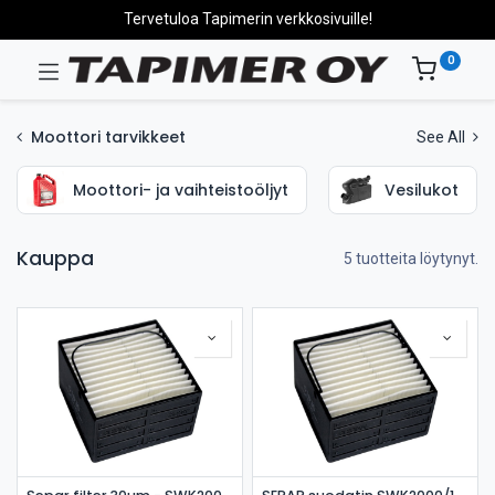
Tervetuloa Tapimerin verkkosivuille!
0
Moottori tarvikkeet
See All
Moottori- ja vaihteistoöljyt
Vesilukot
Kauppa
5 tuotteita löytynyt.