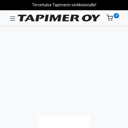
Tervetuloa Tapimerin verkkosivuille!
0