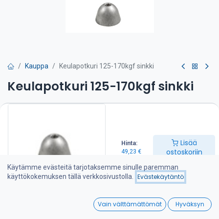
Kauppa
Keulapotkuri 125-170kgf sinkki
Keulapotkuri 125-170kgf sinkki
Sisältää kiinnitysmutterin ja kuusiokolopultin.
49,23
€
Lisää
Hinta:
ostoskoriin
49,23
€
Lisää ostoskoriin
Käytämme evästeitä tarjotaksemme sinulle paremman
käyttökokemuksen tällä verkkosivustolla.
Evästekäytäntö
Lisää toivelistalle
0
Vain välttämättömät
Hyväksyn
Jaa :
Home
Search
Wishlist