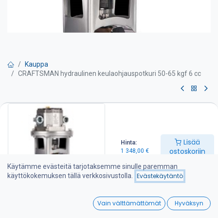
Kauppa
CRAFTSMAN hydraulinen keulaohjauspotkuri 50-65 kgf 6 cc
CRAFTSMAN hydraulinen
keulaohjauspotkuri 50-65 kgf 6
cc
Lisää
Hinta:
ostoskoriin
1 348,00
€
Tehokas ja hiljainen 7-lapainen keulapotkuri Hollannista. Työntö
Käytämme evästeitä tarjotaksemme sinulle paremman
50-65 kgf. Potkurin halkaisija 150 mm.
käyttökokemuksen tällä verkkosivustolla.
Evästekäytäntö
Huoltovapaa erikoismuovipotkuri joka on suunniteltu antamaan
tehokasta työntövoimaa molempiin suuntiin.
0
Luotettava hydraulinen hammaspyörämoottori ja korkealaatuiset
Vain välttämättömät
Hyväksyn
mekaaniset komponentit.
Home
Search
Wishlist
Rajoittamaton käyttöaika. Helppo suojasinkin vaihto.