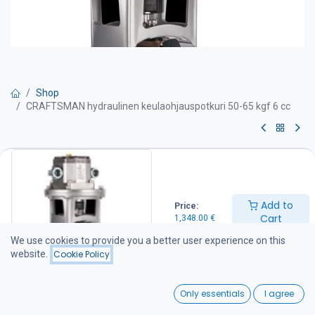
Shop
CRAFTSMAN hydraulinen keulaohjauspotkuri 50-65 kgf 6 cc
CRAFTSMAN hydraulinen
keulaohjauspotkuri 50-65 kgf 6
cc
Add to
Price:
Cart
1,348.00
€
Tehokas ja hiljainen 7-lapainen keulapotkuri Hollannista. Työntö
We use cookies to provide you a better user experience on this
50-65 kgf.
website.
Cookie Policy
Huoltovapaa erikoismuovipotkuri joka on suunniteltu antamaan
0
tehokasta työntövoimaa molempiin suuntiin.
Only essentials
I agree
Home
Search
Wishlist
Luotettava hydraulinen hammaspyörämoottori ja korkealaatuiset