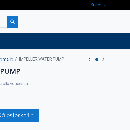
Suomi
pa
Yritys
Ota yhteyttä
 mallit
IMPELLER,WATER PUMP
 PUMP
varalla veneessä
ää ostoskoriin