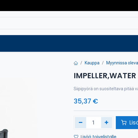
Varaosat
Vaihtokoneet
Verkkokaup
Kauppa
Myynnissa olevat
IMPELLER,WATER
Siipipyörä on suositeltava pitää 
35,37
€
Lis
Lisää toivelistalle