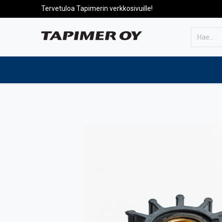
Tervetuloa Tapimerin verkkosivuille!
Etusivulle
Tuotteet
Huolto