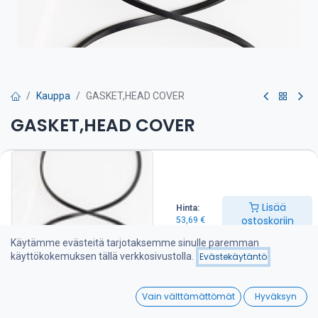
Kauppa
GASKET,HEAD COVER
GASKET,HEAD COVER
Venttiilivälykset on tarkistettava huolto-ohjeen mukaan
53,69
€
Lisää
Hinta:
ostoskoriin
53,69
€
Lisää ostoskoriin
Käytämme evästeitä tarjotaksemme sinulle paremman
käyttökokemuksen tällä verkkosivustolla.
Evästekäytäntö
Lisää toivelistalle
0
Vain välttämättömät
Hyväksyn
Jaa :
Home
Search
Wishlist