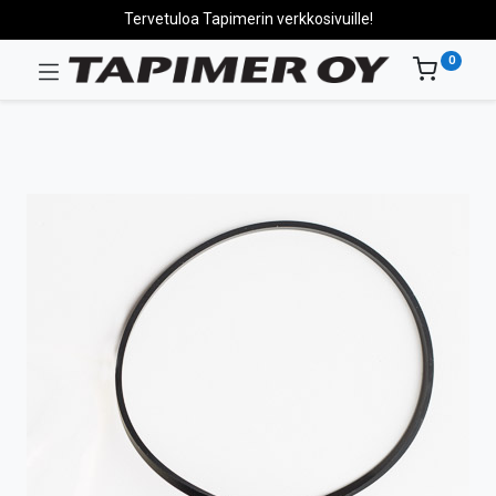
Tervetuloa Tapimerin verkkosivuille!
0