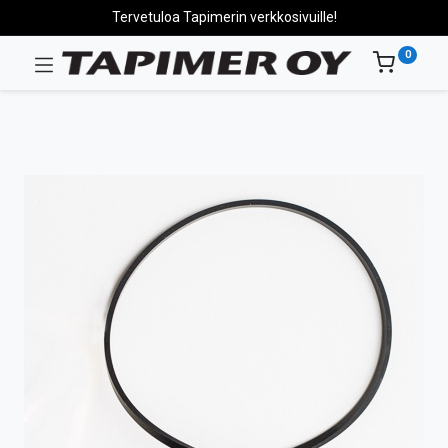
Tervetuloa Tapimerin verkkosivuille!
0