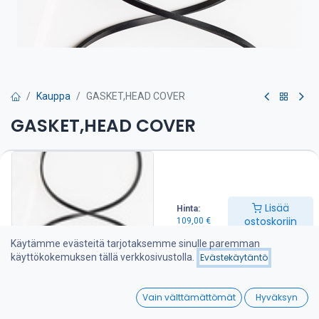
Kauppa
GASKET,HEAD COVER
GASKET,HEAD COVER
Venttiilivälykset on tarkistettava huolto-ohjeen mukaan
109,00
€
Lisää
Hinta:
ostoskoriin
109,00
€
Lisää ostoskoriin
Käytämme evästeitä tarjotaksemme sinulle paremman
käyttökokemuksen tällä verkkosivustolla.
Evästekäytäntö
Lisää toivelistalle
0
Vain välttämättömät
Hyväksyn
Jaa :
Home
Search
Wishlist