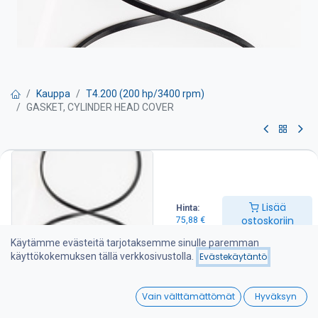
Kauppa
T4.200 (200 hp/3400 rpm)
GASKET, CYLINDER HEAD COVER
GASKET, CYLINDER HEAD COVER
Venttiilivälykset on tarkistettava huolto-ohjeen mukaan
Lisää
Hinta:
75,88
€
ostoskoriin
75,88
€
Käytämme evästeitä tarjotaksemme sinulle paremman
käyttökokemuksen tällä verkkosivustolla.
Evästekäytäntö
Lisää ostoskoriin
0
Lisää toivelistalle
Vain välttämättömät
Hyväksyn
Home
Search
Wishlist