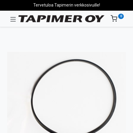
Tervetuloa Tapimerin verkkosivuille!
0