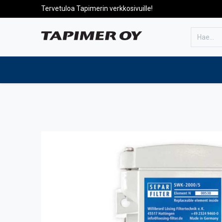
Tervetuloa Tapimerin verkkosivuille!
Etusivulle
Tuotteet
Huolto