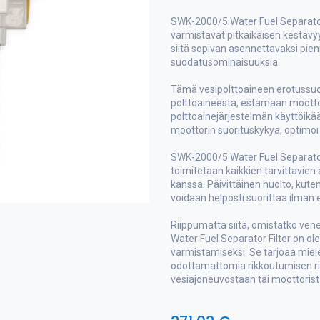
SWK-2000/5 Water Fuel Separator 
varmistavat pitkäikäisen kestävy
siitä sopivan asennettavaksi pieni
suodatusominaisuuksia.
Tämä vesipolttoaineen erotussuod
polttoaineesta, estämään mootto
polttoainejärjestelmän käyttöik
moottorin suorituskykyä, optimoi
SWK-2000/5 Water Fuel Separator 
toimitetaan kaikkien tarvittavien
kanssa. Päivittäinen huolto, kut
voidaan helposti suorittaa ilman er
Riippumatta siitä, omistatko ven
Water Fuel Separator Filter on o
varmistamiseksi. Se tarjoaa mie
odottamattomia rikkoutumisen ris
vesiajoneuvostaan tai moottorist