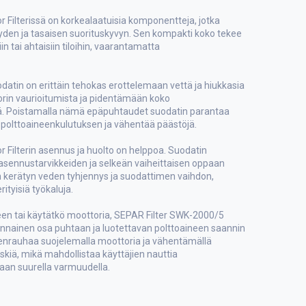
Filterissä on korkealaatuisia komponentteja, jotka
yden ja tasaisen suorituskyvyn. Sen kompakti koko tekee
in tai ahtaisiin tiloihin, vaarantamatta
atin on erittäin tehokas erottelemaan vettä ja hiukkasia
rin vaurioitumista ja pidentämään koko
ää. Poistamalla nämä epäpuhtaudet suodatin parantaa
 polttoaineenkulutuksen ja vähentää päästöjä.
Filterin asennus ja huolto on helppoa. Suodatin
 asennustarvikkeiden ja selkeän vaiheittaisen oppaan
en kerätyn veden tyhjennys ja suodattimen vaihdon,
ityisiä työkaluja.
een tai käytätkö moottoria, SEPAR Filter SWK-2000/5
lennainen osa puhtaan ja luotettavan polttoaineen saannin
lenrauhaa suojelemalla moottoria ja vähentämällä
kiä, mikä mahdollistaa käyttäjien nauttia
aan suurella varmuudella.