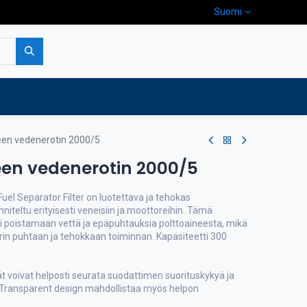
Suomi
pa
Yritys
Ota yhteyttä
een vedenerotin 2000/5
een vedenerotin 2000/5
el Separator Filter on luotettava ja tehokas
niteltu erityisesti veneisiin ja moottoreihin. Tämä
ti poistamaan vettä ja epäpuhtauksia polttoaineesta, mikä
in puhtaan ja tehokkaan toiminnan. Kapasiteetti 300
t voivat helposti seurata suodattimen suorituskykyä ja
 Transparent design mahdollistaa myös helpon