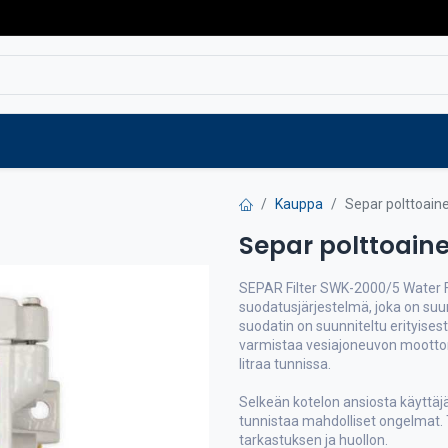
Varaosat
Vaihtokoneet
Verkkokaup
Kauppa
Separ polttoain
Separ polttoain
SEPAR Filter SWK-2000/5 Water Fu
suodatusjärjestelmä, joka on suun
suodatin on suunniteltu erityises
varmistaa vesiajoneuvon moottor
litraa tunnissa.
Selkeän kotelon ansiosta käyttäjä
tunnistaa mahdolliset ongelmat.
tarkastuksen ja huollon.