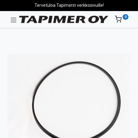
Tervetuloa Tapimerin verkkosivuille!
0