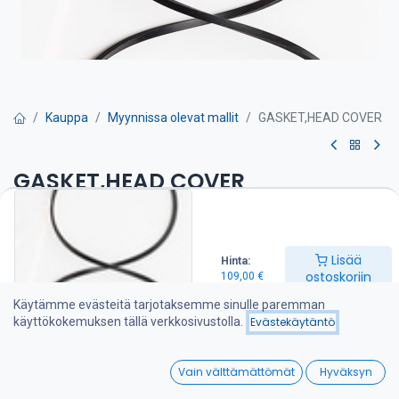
Kauppa
Myynnissa olevat mallit
GASKET,HEAD COVER
GASKET,HEAD COVER
Venttiilivälykset on tarkistettava huolto-ohjeen mukaan
109,00
€
Lisää
Hinta:
ostoskoriin
109,00
€
Käytämme evästeitä tarjotaksemme sinulle paremman
Lisää ostoskoriin
käyttökokemuksen tällä verkkosivustolla.
Evästekäytäntö
Lisää toivelistalle
0
Vain välttämättömät
Hyväksyn
Home
Search
Wishlist