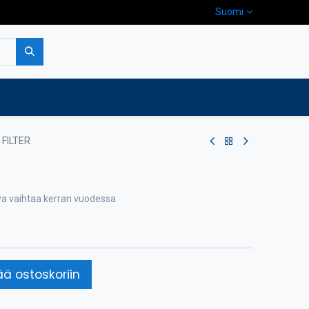
Suomi
pa
Yritys
Ota yhteyttä
FILTER
va vaihtaa kerran vuodessa
ää ostoskoriin