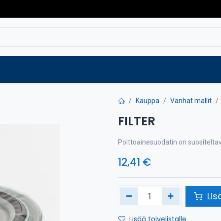
Varaosat
Vaihtokoneet
Verkkokaup
Kauppa
Vanhat mallit
FILTER
Polttoainesuodatin on suositelta
12,41
€
Lis
Lisää toivelistalle