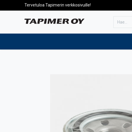
Tervetuloa Tapimerin verkkosivuille!
Etusivulle
Tuotteet
Huolto