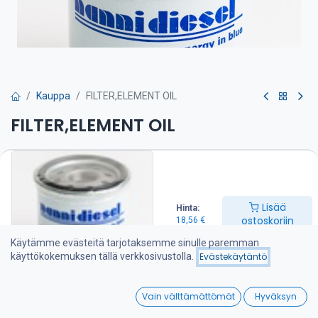
Kauppa
FILTER,ELEMENT OIL
FILTER,ELEMENT OIL
Alkuperäinen Kubota Nanni öljynsuodatin meridieselmoottorille.
Oikea suodatustarkkuus ja virtaus, tiivisteet kohdallaan – paras
suoja moottorillesi. Tuloksena varma käynti, pitkä käyttöikä ja
huolettomat huollot. Vaihdettava kerran vuodessa ( jos ajat yli 250
Lisää
Hinta:
tuntia kaudessa, vaihda silloin useammin). Nopea toimitus
ostoskoriin
18,56
€
varastosta.
Voitele tiiviste, kiristä käsin (tiivisteen kosketuksesta ~¾
Käytämme evästeitä tarjotaksemme sinulle paremman
kierrosta), esitäytä jos asento sallii. Käynnistä, tarkista öljynpaine
käyttökokemuksen tällä verkkosivustolla.
Evästekäytäntö
ja vuodot. Hävitä suodatin ja öljy asianmukaisesti.
18,56
€
0
Vain välttämättömät
Hyväksyn
Home
Search
Wishlist