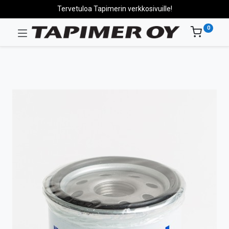
Tervetuloa Tapimerin verkkosivuille!
0