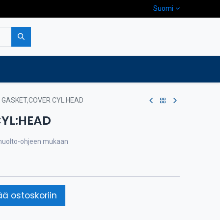
Suomi
pa
Yritys
Ota yhteyttä
GASKET,COVER CYL:HEAD
YL:HEAD
a huolto-ohjeen mukaan
ää ostoskoriin