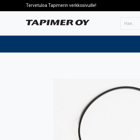
Tervetuloa Tapimerin verkkosivuille!
Etusivulle
Tuotteet
Huolto