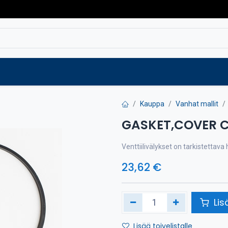
Varaosat
Vaihtokoneet
Verkkokaup
Kauppa
Vanhat mallit
GASKET,COVER C
Venttiilivälykset on tarkistettav
23,62
€
Lis
Lisää toivelistalle