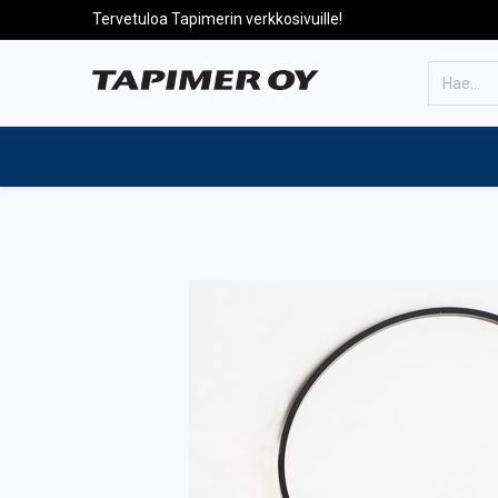
Tervetuloa Tapimerin verkkosivuille!
Etusivulle
Tuotteet
Huolto