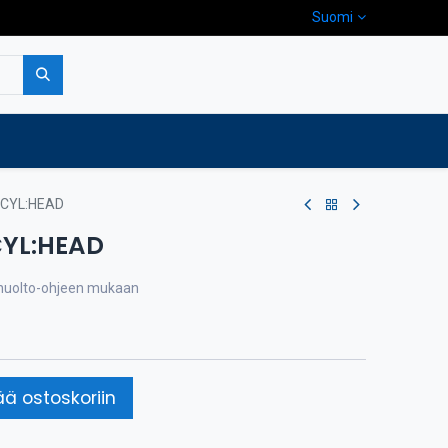
Suomi
pa
Yritys
Ota yhteyttä
 CYL:HEAD
YL:HEAD
a huolto-ohjeen mukaan
ää ostoskoriin