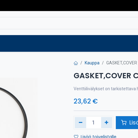
Varaosat
Vaihtokoneet
Verkkokaup
Kauppa
GASKET,COVER
GASKET,COVER C
Venttiilivälykset on tarkistettav
23,62
€
Lis
Lisää toivelistalle