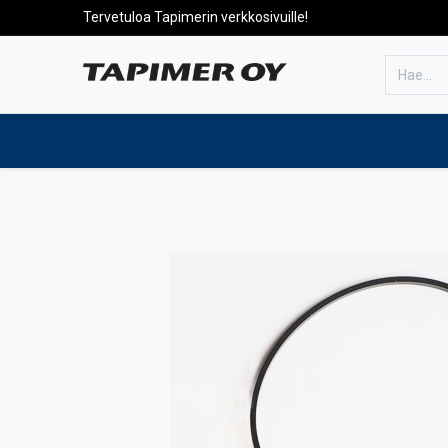
Tervetuloa Tapimerin verkkosivuille!
Etusivulle
Tuotteet
Huolto