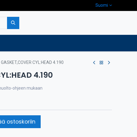
Suomi
pa
Yritys
Ota yhteyttä
GASKET,COVER CYL:HEAD 4.190
YL:HEAD 4.190
a huolto-ohjeen mukaan
ää ostoskoriin