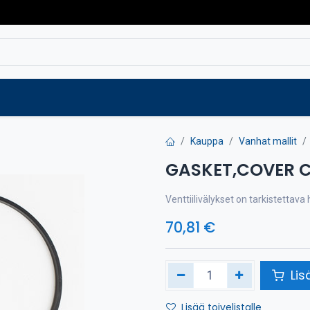
Varaosat
Vaihtokoneet
Verkkokaup
Kauppa
Vanhat mallit
GASKET,COVER C
Venttiilivälykset on tarkistettav
70,81
€
Lis
Lisää toivelistalle