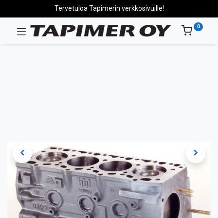
Tervetuloa Tapimerin verkkosivuille!
0