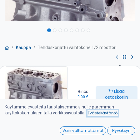
Kauppa
Tehdaskorjattu vaihtokone 1/2 moottori
Tehdaskorjattu vaihtokone 1/2
moottori
Lisää
Hinta:
Pyydä tarjous
ostoskoriin
0,00
€
Käytämme evästeitä tarjotaksemme sinulle paremman
Sisältää yleensä: sylinteriryhmän, sylinteriputket tai uudet
käyttökokemuksen tällä verkkosivustolla.
Evästekäytäntö
koneistetut sylinterit, kampiakselin ja männät sekä kiertokanget.
0,00
€
0
Vain välttämättömät
Hyväksyn
Home
Search
Wishlist