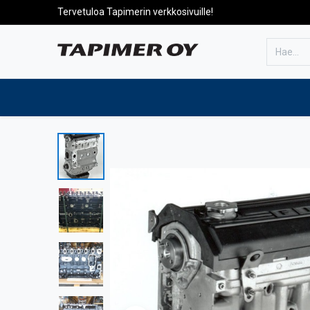
Tervetuloa Tapimerin verkkosivuille!
Etusivulle
Tuotteet
Huolto