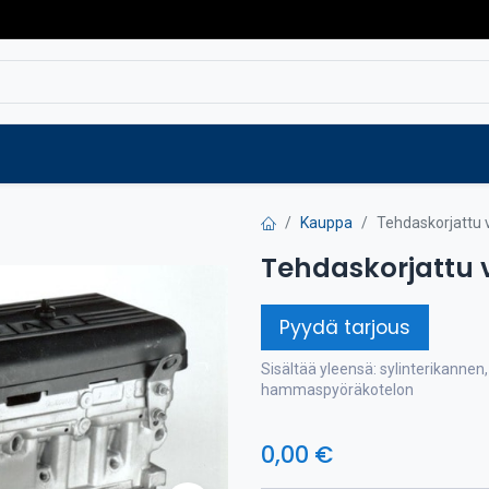
Varaosat
Vaihtokoneet
Verkkokaup
Kauppa
Tehdaskorjattu 
Tehdaskorjattu 
Pyydä tarjous
Sisältää yleensä: sylinterikannen
hammaspyöräkotelon
0,00
€