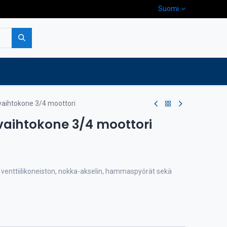
Suomi
pa
Yritys
Ota yhteyttä
vaihtokone 3/4 moottori
vaihtokone 3/4 moottori
, venttiilikoneiston, nokka-akselin, hammaspyörät sekä