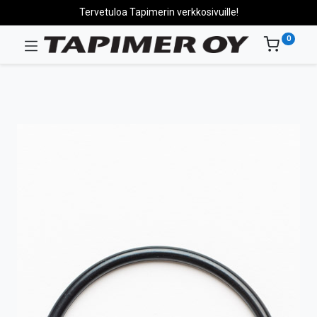
Tervetuloa Tapimerin verkkosivuille!
0