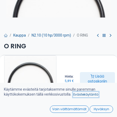
Kauppa
N2.10 (10 hp/3000 rpm)
O RING
O RING
Lämmönvaihdin on puhdistettava huolto-ohjeen mukaan.
Tarvitset näitä o-renkaita 4 kpl.
5,89
€
Lisää
Hinta:
ostoskoriin
5,89
€
Lisää ostoskoriin
Käytämme evästeitä tarjotaksemme sinulle paremman
käyttökokemuksen tällä verkkosivustolla.
Evästekäytäntö
Lisää toivelistalle
0
Vain välttämättömät
Hyväksyn
Home
Search
Wishlist
Jaa :