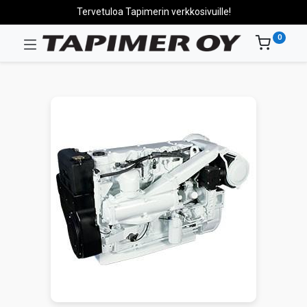
Tervetuloa Tapimerin verkkosivuille!
0