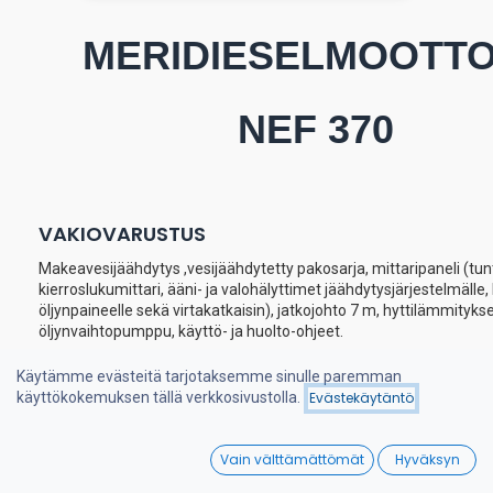
MERIDIESELMOOTT
NEF 370
VAKIOVARUSTUS
Makeavesijäähdytys ,vesijäähdytetty pakosarja, mittaripaneli (tunt
kierroslukumittari, ääni- ja valohälyttimet jäähdytysjärjestelmälle, 
öljynpaineelle sekä virtakatkaisin), jatkojohto 7 m, hyttilämmityks
öljynvaihtopumppu, käyttö- ja huolto-ohjeet.
IVECO meridieselmoottoreita voidaan toimittaa monilla eri vaihde
Käytämme evästeitä tarjotaksemme sinulle paremman
mm. TWIN DISC TECHNODRIVE, ZF-HURTH.
käyttökokemuksen tällä verkkosivustolla.
Evästekäytäntö
Useimpia IVECO meridieselmoottoreita on saatavissa myös
0
kölijäähdytysvarustuksella.
Vain välttämättömät
Hyväksyn
Home
Search
Wishlist