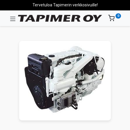
Tervetuloa Tapimerin verkkosivuille!
0