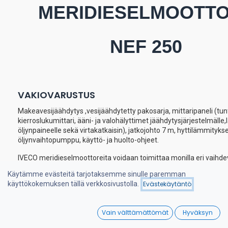
MERIDIESELMOOTT
NEF 250
VAKIOVARUSTUS
Makeavesijäähdytys ,vesijäähdytetty pakosarja, mittaripaneli (tunt
kierroslukumittari, ääni- ja valohälyttimet jäähdytysjärjestelmälle,
öljynpaineelle sekä virtakatkaisin), jatkojohto 7 m, hyttilämmityks
öljynvaihtopumppu, käyttö- ja huolto-ohjeet.
IVECO meridieselmoottoreita voidaan toimittaa monilla eri vaihde
mm. TWIN DISC TECHNODRIVE, ZF-HURTH.
Käytämme evästeitä tarjotaksemme sinulle paremman
käyttökokemuksen tällä verkkosivustolla.
Evästekäytäntö
Useimpia IVECO meridieselmoottoreita on saatavissa myös
kölijäähdytysvarustuksella.
0
Vain välttämättömät
Hyväksyn
Home
Search
Wishlist