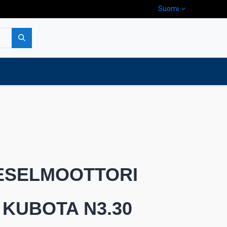
Suomi
pa
Yritys
Ota yhteyttä
IESELMOOTTORI
 KUBOTA N3.30