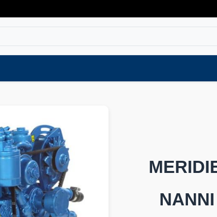
Varaosat
Vaihtokoneet
Verkkokaup
MERID
NANNI