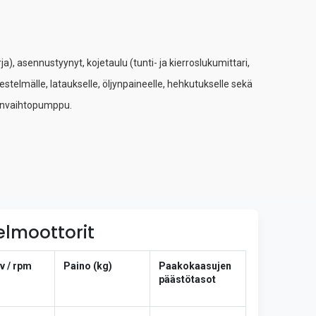
, asennustyynyt, kojetaulu (tunti- ja kierroslukumittari,
jestelmälle, lataukselle, öljynpaineelle, hehkutukselle sekä
ljynvaihtopumppu.
elmoottorit
v / rpm
Paino (kg)
Paakokaasujen
päästötasot