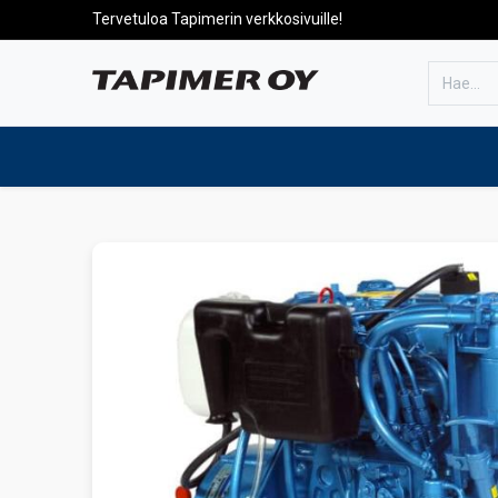
Tervetuloa Tapimerin verkkosivuille!
Etusivulle
Tuotteet
Huolto