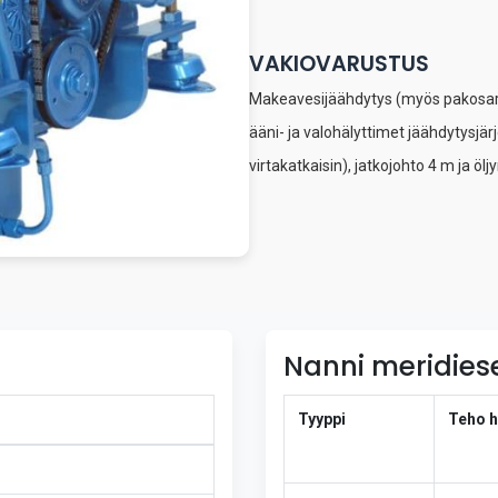
VAKIOVARUSTUS
Makeavesijäähdytys (myös pakosarja)
ääni- ja valohälyttimet jäähdytysjär
virtakatkaisin), jatkojohto 4 m ja ö
Nanni meridies
Tyyppi
Teho h