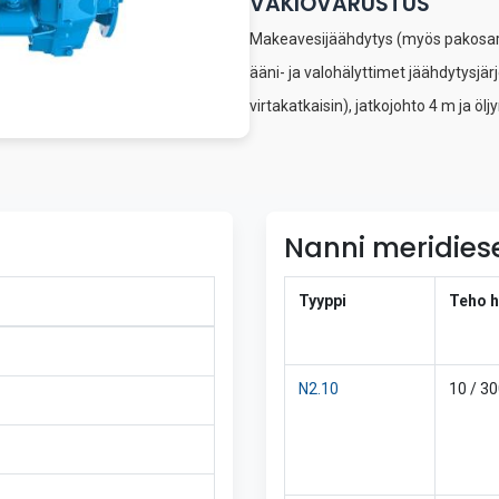
VAKIOVARUSTUS
Makeavesijäähdytys (myös pakosarja)
ääni- ja valohälyttimet jäähdytysjär
virtakatkaisin), jatkojohto 4 m ja ö
Nanni meridies
Tyyppi
Teho h
N2.10
10 / 3