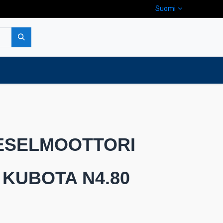
Suomi
pa
Yritys
Ota yhteyttä
IESELMOOTTORI
 KUBOTA N4.80