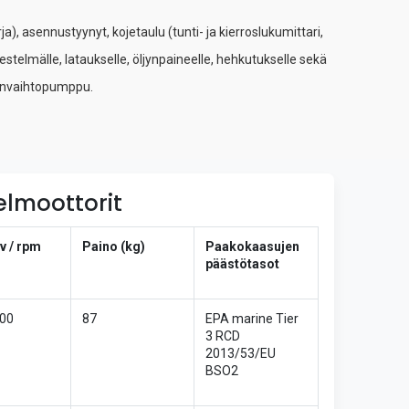
, asennustyynyt, kojetaulu (tunti- ja kierroslukumittari,
jestelmälle, lataukselle, öljynpaineelle, hehkutukselle sekä
ljynvaihtopumppu.
elmoottorit
v / rpm
Paino (kg)
Paakokaasujen
päästötasot
000
87
EPA marine Tier
3 RCD
2013/53/EU
BSO2