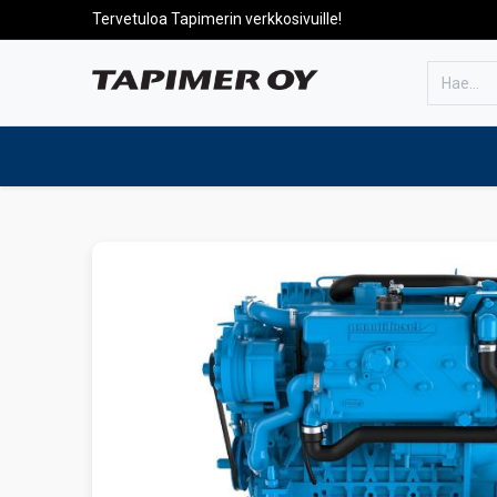
Tervetuloa Tapimerin verkkosivuille!
Etusivulle
Tuotteet
Huolto