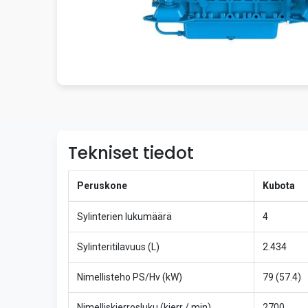
Tekniset tiedot
Peruskone
Kubota
Sylinterien lukumäärä
4
Sylinteritilavuus (L)
2.434
Nimellisteho PS/Hv (kW)
79 (57.4)
Nimelliskierrosluku (kierr / min)
2700