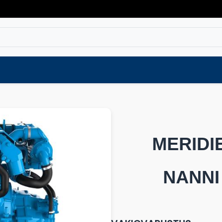
Varaosat
Vaihtokoneet
Verkkokaup
MERID
NANNI