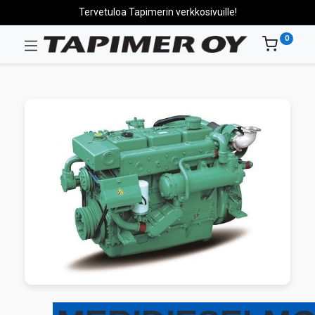
Tervetuloa Tapimerin verkkosivuille!
0