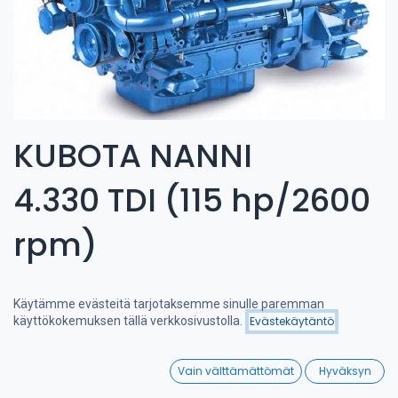
KUBOTA NANNI
4.330 TDI (115 hp/2600
rpm)
Käytämme evästeitä tarjotaksemme sinulle paremman
käyttökokemuksen tällä verkkosivustolla.
Evästekäytäntö
Suodattimet
Nimi (A-Ö)
0
Vain välttämättömät
Hyväksyn
Home
Search
Wishlist