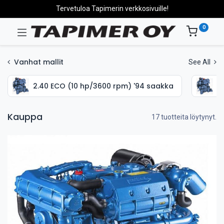
Tervetuloa Tapimerin verkkosivuille!
0
Vanhat mallit
See All
2.40 ECO (10 hp/3600 rpm) '94 saakka
2
Kauppa
17 tuotteita löytynyt.