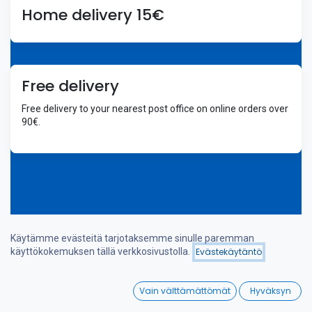
Home delivery 15€
Free delivery
Free delivery to your nearest post office on online orders over
90€.
Käytämme evästeitä tarjotaksemme sinulle paremman
Welcome
käyttökokemuksen tällä verkkosivustolla.
Evästekäytäntö
Suodattimet
Nimi (A-Ö)
0
Vain välttämättömät
Hyväksyn
Home
Search
Wishlist