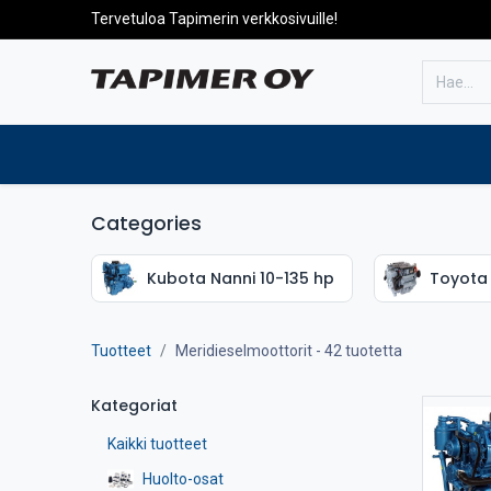
Tervetuloa Tapimerin verkkosivuille!
Etusivulle
Tuotteet
Huolto
Categories
Kubota Nanni 10-135 hp
Toyota 
Tuotteet
Meridieselmoottorit
- 42 tuotetta
Kategoriat
Kaikki tuotteet
Huolto-osat