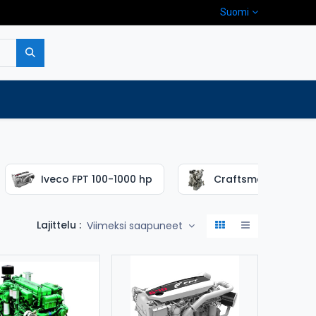
Suomi
pa
Yritys
Ota yhteyttä
Iveco FPT 100-1000 hp
Craftsman 16-65 h
Lajittelu :
Viimeksi saapuneet