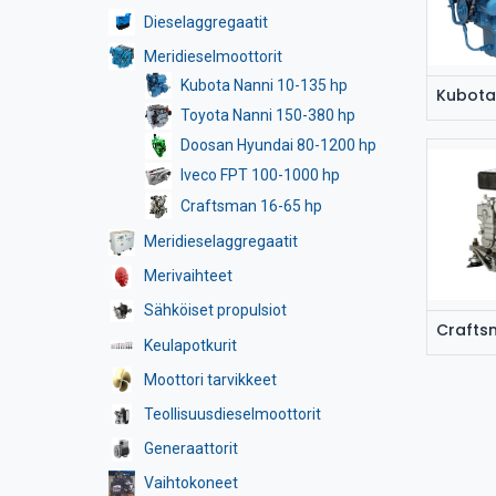
Dieselaggregaatit
Meridieselmoottorit
Kubota Nanni 10-135 hp
Kubota
Toyota Nanni 150-380 hp
Doosan Hyundai 80-1200 hp
Iveco FPT 100-1000 hp
Craftsman 16-65 hp
Meridieselaggregaatit
Merivaihteet
Sähköiset propulsiot
Crafts
Keulapotkurit
Moottori tarvikkeet
Teollisuusdieselmoottorit
Generaattorit
Vaihtokoneet