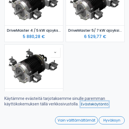
DriveMaster 4 / 5 kW ajoyksikkö- ilmajäähdytteinen malli
DriveMaster 5/ 7 kW ajoyksikkö- ilmajäähdytteinen malli
5 880,28
€
6 529,77
€
DriveMaster 5/ 7 kW ajoyksikkö- vesijäähdytteinen malli
Käytämme evästeitä tarjotaksemme sinulle paremman
6 821,53
€
käyttökokemuksen tällä verkkosivustolla.
Evästekäytäntö
Suodattimet
Nimi (A-Ö)
0
Vain välttämättömät
Hyväksyn
Home
Search
Wishlist