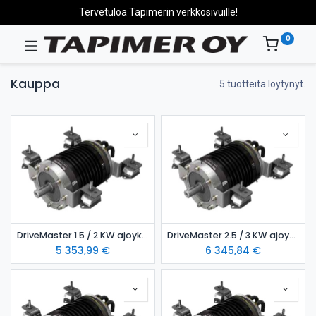
Tervetuloa Tapimerin verkkosivuille!
0
Kauppa
5 tuotteita löytynyt.
DriveMaster 1.5 / 2 KW ajoyksikkö- ilmajäähdytteinen malli
DriveMaster 2.5 / 3 KW ajoyksikkö- vesijäähdytteinen malli
5 353,99
€
6 345,84
€