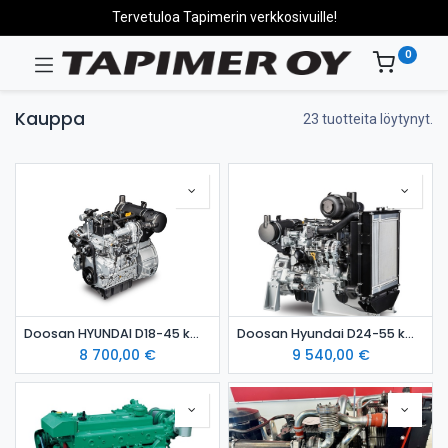
Tervetuloa Tapimerin verkkosivuille!
0
Kauppa
23 tuotteita löytynyt.
Doosan HYUNDAI D18-45 kW dieselmoottori
Doosan Hyundai D24-55 kW dieselmoottori Stage 5
8 700,00
€
9 540,00
€