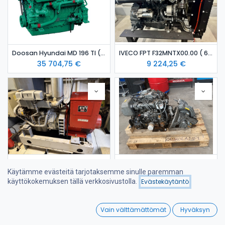
Doosan Hyundai MD 196 TI ( 320 hp ) meridieselmoottori
IVECO FPT F32MNTX00.00 ( 65 kW) dieselmoottori
35 704,75
€
9 224,25
€
Myyntitilillä oleva vaihtokone: 2 kpl Iveco Aifo GE8045 08 meridieselaggregaatti
Myyntitilillä oleva vaihtokone: 2 kpl YANMAR 3 JH5E
Käytämme evästeitä tarjotaksemme sinulle paremman
0,00
€
0,00
€
käyttökokemuksen tällä verkkosivustolla.
Evästekäytäntö
Suodattimet
Nimi (A-Ö)
0
Vain välttämättömät
Hyväksyn
Home
Search
Wishlist