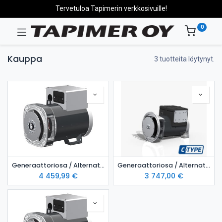
Tervetuloa Tapimerin verkkosivuille!
0
Kauppa
3 tuotteita löytynyt.
Generaattoriosa / Alternator MeccAlte ECP32 1L4
Generaattoriosa / Alternator MeccAlte ECP322S4
4 459,99
€
3 747,00
€