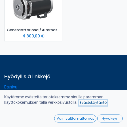
Generaattoriosa / Alternator MeccAlte ECP34 2S4
4 800,00
€
Hyödyllisiä linkkejä
Etusivu
Verkkokauppa
Käytämme evästeitä tarjotaksemme sinulle paremman
Ota yhteyttä
käyttökokemuksen tällä verkkosivustolla.
Evästekäytäntö
Suodattimet
Nimi (A-Ö)
0
Vain välttämättömät
Hyväksyn
Tietoa meistä
Home
Search
Wishlist