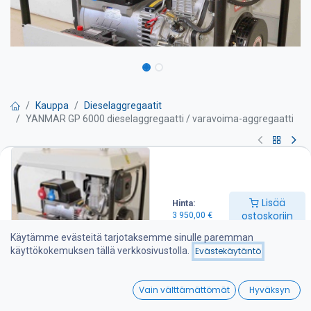
Kauppa
Dieselaggregaatit
YANMAR GP 6000 dieselaggregaatti / varavoima-aggregaatti
YANMAR GP 6000
dieselaggregaatti / varavoima-
Lisää
Hinta:
aggregaatti
ostoskoriin
3 950,00
€
Käytämme evästeitä tarjotaksemme sinulle paremman
Pyydä tarjous
käyttökokemuksen tällä verkkosivustolla.
Evästekäytäntö
Teho 5.9 kVA
0
Vain välttämättömät
Hyväksyn
Maksimi teho 6.4 kVA
Home
Search
Wishlist
Aggregaatti sisältävät seuraavat varusteet: