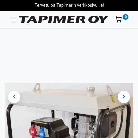
Tervetuloa Tapimerin verkkosivuille!
0