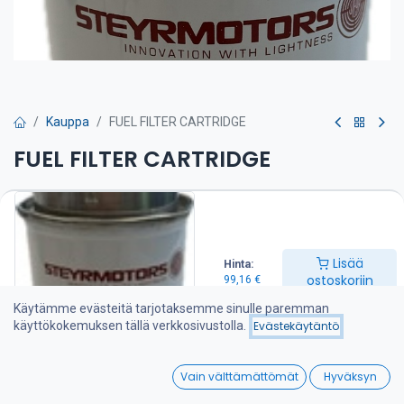
Kauppa
FUEL FILTER CARTRIDGE
FUEL FILTER CARTRIDGE
Sopii seuraaviin moottoreihin:
MO286H43
(valid from 682290001)
MO306H43WJ
Lisää
Hinta:
(valid from Serial no.: 682290001)
ostoskoriin
99,16
€
99,16
€
Käytämme evästeitä tarjotaksemme sinulle paremman
käyttökokemuksen tällä verkkosivustolla.
Evästekäytäntö
Lisää ostoskoriin
0
Vain välttämättömät
Hyväksyn
Home
Search
Wishlist
Lisää toivelistalle