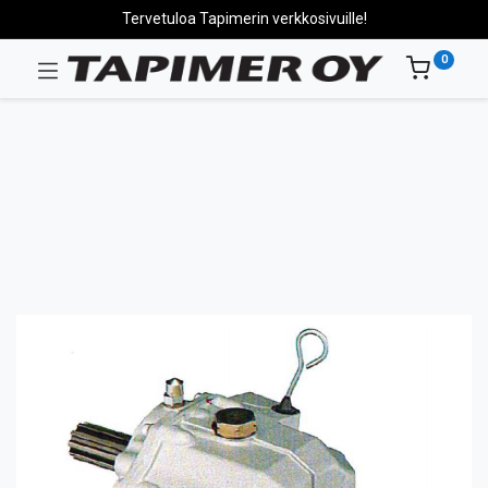
Tervetuloa Tapimerin verkkosivuille!
0