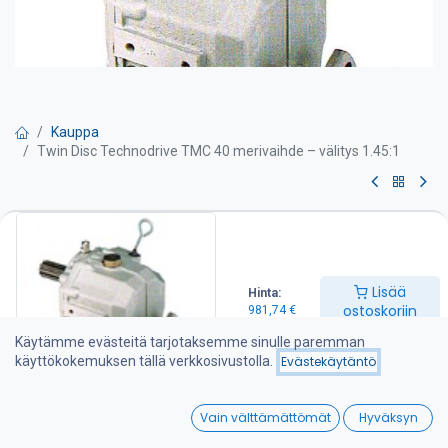
Kauppa
Twin Disc Technodrive TMC 40 merivaihde – välitys 1.45:1
Twin Disc Technodrive TMC 40
merivaihde – välitys 1.45:1
Lisää
Hinta:
TWIN DISC Technodrive merivaihteet valmistetaan amerikkalaisen
ostoskoriin
981,74
€
Twin Disc Technodrive S.R.L. tehtaalla Italiassa. Tehdas on
erikoistunut mekaanisten ja hydraulisten merivaihteiden lisäksi
Käytämme evästeitä tarjotaksemme sinulle paremman
erilaisiin teollisuuskytkimiin ja vaihteisiin joita tehdas toimittaa
käyttökokemuksen tällä verkkosivustolla.
Evästekäytäntö
moniin Euroopan ja Amerikan maihin. Lisää tietoa tehtaasta
www.technodrive.it.
0
Vain välttämättömät
Hyväksyn
Sopii myös Vetus Diesel, Beta Marin, Lomabardini
Home
Search
Wishlist