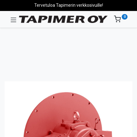
Tervetuloa Tapimerin verkkosivuille!
0