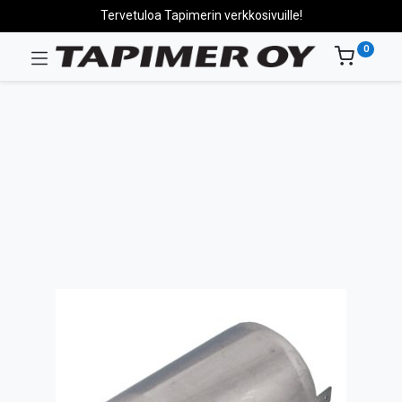
Tervetuloa Tapimerin verkkosivuille!
0