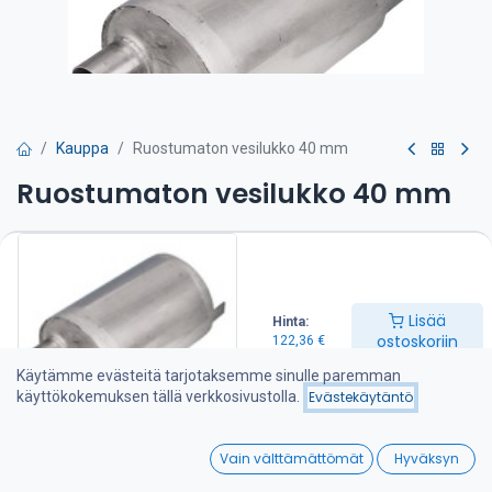
Kauppa
Ruostumaton vesilukko 40 mm
Ruostumaton vesilukko 40 mm
-Letkun halkaisija 40 mm
-L=230 mm
Lisää
Hinta:
-Ø 160 mm
ostoskoriin
122,36
€
122,36
€
Käytämme evästeitä tarjotaksemme sinulle paremman
käyttökokemuksen tällä verkkosivustolla.
Evästekäytäntö
Lisää ostoskoriin
0
Vain välttämättömät
Hyväksyn
Home
Search
Wishlist
Lisää toivelistalle