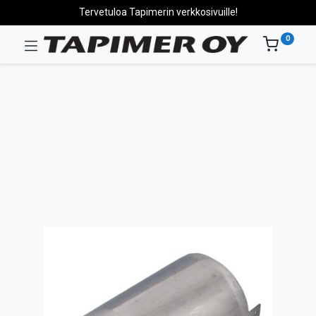
Tervetuloa Tapimerin verkkosivuille!
0