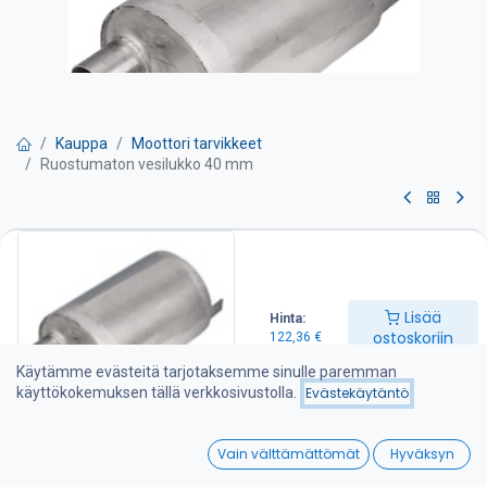
Kauppa
Moottori tarvikkeet
Ruostumaton vesilukko 40 mm
Ruostumaton vesilukko 40 mm
-Letkun halkaisija 40 mm
Lisää
Hinta:
-L=230 mm
ostoskoriin
122,36
€
-Ø 160 mm
Käytämme evästeitä tarjotaksemme sinulle paremman
käyttökokemuksen tällä verkkosivustolla.
Evästekäytäntö
122,36
€
0
Vain välttämättömät
Hyväksyn
Home
Search
Wishlist
Lisää ostoskoriin