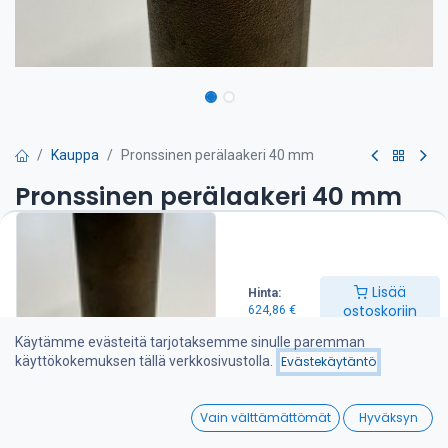
Kauppa
Pronssinen perälaakeri 40 mm
Pronssinen perälaakeri 40 mm
Perälaakeri Ø 40 mm potkuriakselille. Akselituki kiinnitetään
vannasputkeen kierteellä ja veneen runkoon pulteilla.
Kumilaakeri asennettu valmiiksi perälaakeriin.
Lisää
Hinta:
ostoskoriin
624,86
€
624,86
€
Käytämme evästeitä tarjotaksemme sinulle paremman
käyttökokemuksen tällä verkkosivustolla.
Evästekäytäntö
Lisää ostoskoriin
0
Vain välttämättömät
Hyväksyn
Lisää toivelistalle
Home
Search
Wishlist