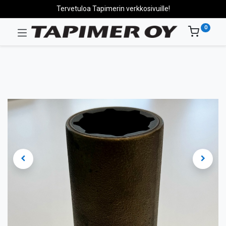
Tervetuloa Tapimerin verkkosivuille!
0