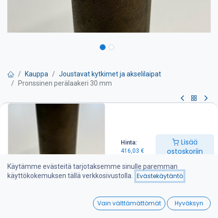
Kauppa
Joustavat kytkimet ja akselilaipat
Pronssinen perälaakeri 30 mm
Pronssinen perälaakeri 30 mm
Perälaakeri Ø 30 mm potkuriakselille. Akselituki kiinnitetään
Lisää
Hinta:
vannasputkeen kierteellä ja veneen runkoon pulteilla.
ostoskoriin
416,03
€
Kumilaakeri asennettu valmiiksi perälaakeriin.
Käytämme evästeitä tarjotaksemme sinulle paremman
416,03
€
käyttökokemuksen tällä verkkosivustolla.
Evästekäytäntö
0
Vain välttämättömät
Hyväksyn
Lisää ostoskoriin
Home
Search
Wishlist