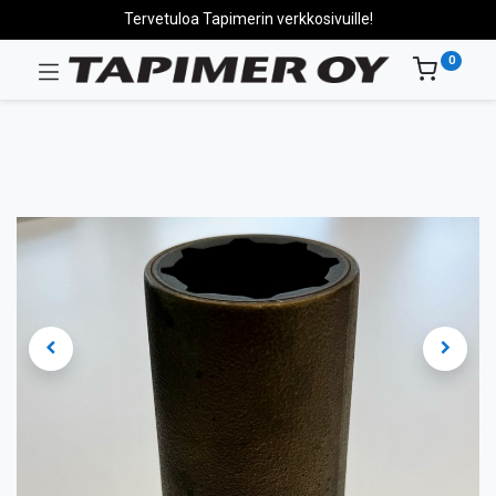
Tervetuloa Tapimerin verkkosivuille!
0