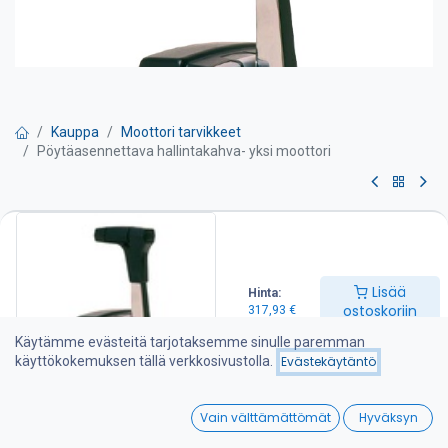
Kauppa
Moottori tarvikkeet
Pöytäasennettava hallintakahva- yksi moottori
Pöytäasennettava
hallintakahva- yksi moottori
Lisää
Hinta:
Hallintalaite, pöytäasennusmalli
ostoskoriin
317,93
€
– 2-toiminen hallintalaite
– hallitset yhdellä kahvalla sekä kytkintä että kierroslukua
Käytämme evästeitä tarjotaksemme sinulle paremman
– sopiva 33C sarjan kaapeleille
käyttökokemuksen tällä verkkosivustolla.
Evästekäytäntö
317,93
€
0
Vain välttämättömät
Hyväksyn
Home
Search
Wishlist