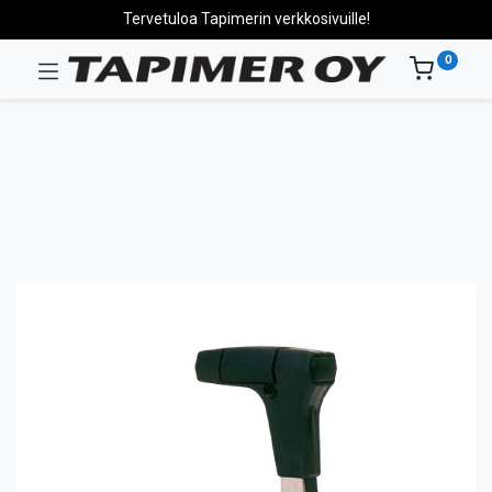
Tervetuloa Tapimerin verkkosivuille!
0