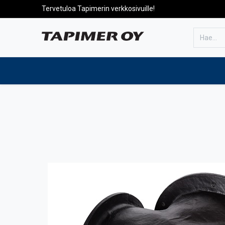
Tervetuloa Tapimerin verkkosivuille!
Etusivulle
Tuotteet
Huolto