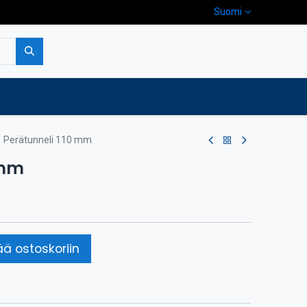
Suomi
pa
Yritys
Ota yhteyttä
Perätunneli 110 mm
 mm
ää ostoskoriin