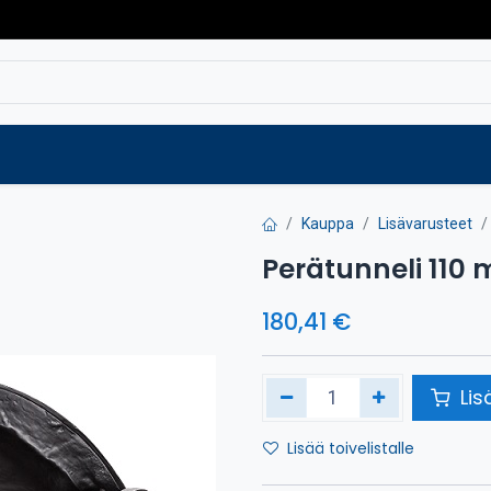
Varaosat
Vaihtokoneet
Verkkokaup
Kauppa
Lisävarusteet
Perätunneli 110
180,41
€
Lis
Lisää toivelistalle