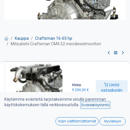
Kauppa
Craftsman 16-65 hp
Mitsubishi Craftsman CM4.52 meridieselmoottori
Mitsubishi Craftsman CM4.52
meridieselmoottori
Lisää
Hinta:
Teho 52 hv
ostoskoriin
9 200,00
€
Kierrosluku 3000 kierr./min
Sylinteritilavuus 1,7 l
Käytämme evästeitä tarjotaksemme sinulle paremman
Paino 182 kg
käyttökokemuksen tällä verkkosivustolla.
Evästekäytäntö
Moottori sisältää seuraavat varusteet:
-Merivarustus lämmönvaihtimella
0
-Merivesipumppu
Vain välttämättömät
Hyväksyn
-Vesijäähdytetty pakosarja ja pako/vedensekoitin
Home
Search
Wishlist