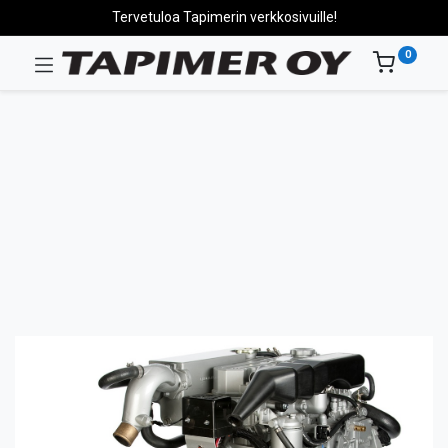
Tervetuloa Tapimerin verkkosivuille!
0