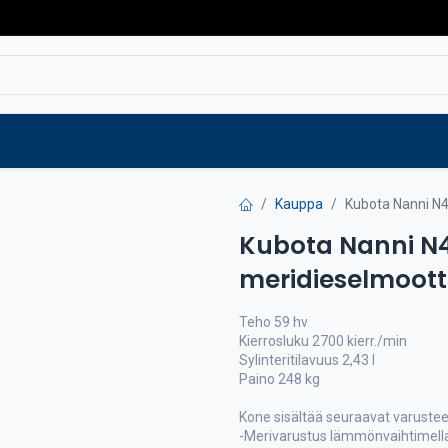
Varaosat
Vaihtokoneet
Verkkokaup
Kauppa
Kubota Nanni N4
Kubota Nanni N4
meridieselmoott
Teho 59 hv
Kierrosluku 2700 kierr./min
Sylinteritilavuus 2,43 l
Paino 248 kg
Kone sisältää seuraavat varustee
-Merivarustus lämmönvaihtimell