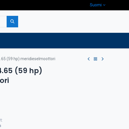
Suomi
pa
Yritys
Ota yhteyttä
.65 (59 hp) meridieselmoottori
.65 (59 hp)
ori
t:
a