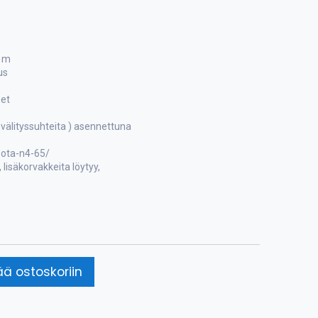
8 m
us
eet
välityssuhteita ) asennettuna
bota-n4-65/
, lisäkorvakkeita löytyy,
ää ostoskoriin