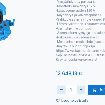
-Vesijäähdytetty pakosarja
-Moottorin sähköistys 12 V
-Latausgeneraattori 120 A
-Käynnistys-ja valvontapaneeli
-Sähköpysäytin ja yhdyskaapeli 
-Lämmityslaitteen ulosottovalmi
-Öljyntyhjennyspumppu
-Asennuskumityynyt ja -korvakk
-Pakokaasu- ja vedensekoitin
-Mekaaninen merivaihde ( useita 
-Käyttö- ja huolto-ohjekirja
https://www.tapimer.fi/nanni-ku
Sopii helposti Perkins 4.108 tilalle
Kysy tarjousta korvakkeista!
13 648,13
€
Lis
Lisää toivelistalle