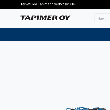
Tervetuloa Tapimerin verkkosivuille!
Etusivulle
Tuotteet
Huolto