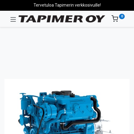
Tervetuloa Tapimerin verkkosivuille!
0