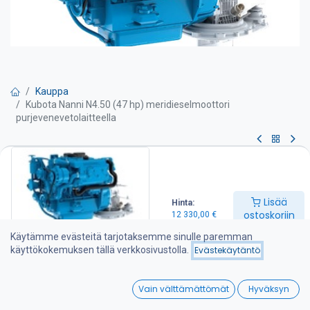
Kauppa
Kubota Nanni N4.50 (47 hp) meridieselmoottori
purjevenevetolaitteella
Kubota Nanni N4.50 (47 hp)
meridieselmoottori
Lisää
Hinta:
purjevenevetolaitteella
ostoskoriin
12 330,00
€
Käytämme evästeitä tarjotaksemme sinulle paremman
Teho 47-50 hv
käyttökokemuksen tällä verkkosivustolla.
Evästekäytäntö
Kierrosluku 2800 kierr./min
Sylinteritilavuus 2,2 l
0
Paino 259 kg purjevenevetolaitteen kanssa
Vain välttämättömät
Hyväksyn
Moottori sisältää seuraavat varusteet:
Home
Search
Wishlist
-Merivarustus lämmönvaihtimella