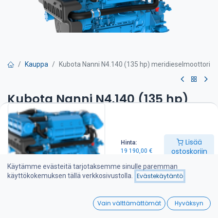
Kauppa
Kubota Nanni N4.140 (135 hp) meridieselmoottori
Kubota Nanni N4.140 (135 hp)
meridieselmoottori
Teho 135 hp
Lisää
Hinta:
Kierrosluku 2600 kierr./min
ostoskoriin
19 190,00
€
Sylinteritilavuus 3,7 l
Paino 353 kg
Käytämme evästeitä tarjotaksemme sinulle paremman
Kone sisältää seuraavat varusteet:
käyttökokemuksen tällä verkkosivustolla.
Evästekäytäntö
-Merivarustus lämmönvaihtimella
-Vesijäähdytetty pakosarja ja pakokaasu/vesisekoitin
0
-Mekaaninen riviruiskutuspumppu
Vain välttämättömät
Hyväksyn
-Latausgeneraattori 120 A
Home
Search
Wishlist