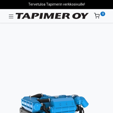
Tervetuloa Tapimerin verkkosivuille!
0