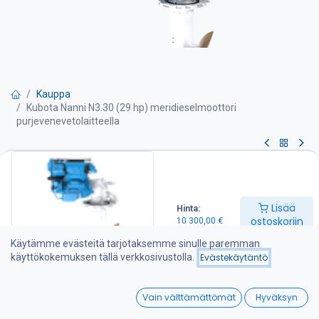
Kauppa
Kubota Nanni N3.30 (29 hp) meridieselmoottori
purjevenevetolaitteella
Kubota Nanni N3.30 (29 hp)
meridieselmoottori
Lisää
Hinta:
purjevenevetolaitteella
ostoskoriin
10 300,00
€
Käytämme evästeitä tarjotaksemme sinulle paremman
Teho 29 hv
käyttökokemuksen tällä verkkosivustolla.
Evästekäytäntö
Kierrosluku 3600 kierr./min
Sylinteritilavuus 1,1 l
0
Paino 181 kg purjevenevetolaitteen kanssa
Vain välttämättömät
Hyväksyn
Moottori sisältää seuraavat varusteet:
Home
Search
Wishlist
-Merivarustus lämmönvaihtimella