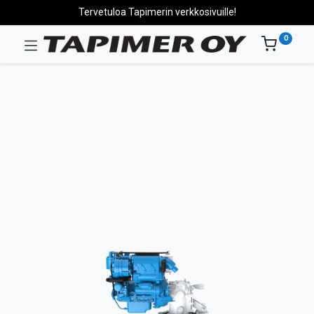
Tervetuloa Tapimerin verkkosivuille!
0