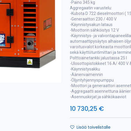
-Paino 345 kg
Aggregaatin varustelu:
-Kubota D 722 dieselmoottori ( 15 
-Generaattori 230 / 400 V
-Käynnistysakun lataus
-Moottorin sähköistys 12 V
-Käynnistys- ja valvontapaneelill
automaattipysäytys alhaisen öljy
varoitusvalot korkeasta moottoril
sekä käyttötuntimittari ja termi
Polttoainetankki jalustassa 25 l
-Ulosottopistokkeet 16 A/ 400 V 
-Käynnistysakku
-Äänenvaimennin
-Öljyntyhjennyspumppu
-Moottori ja generaattori asenne
-Aggregaatti asennettuna äänie
-Asennuskirjat ja sähkökaaviot
10 730,25
€
Lisää toivelistalle