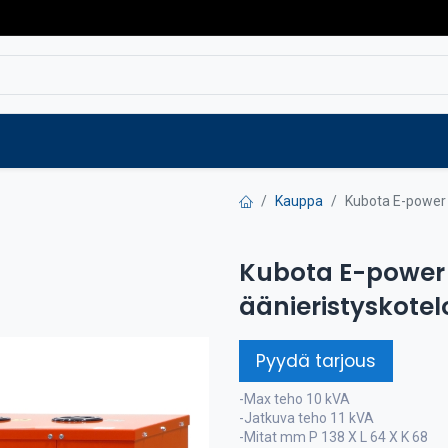
Varaosat
Vaihtokoneet
Verkkokaup
Kauppa
Kubota E-power 
Kubota E-power 
äänieristyskotel
Pyydä tarjous
-Max teho 10 kVA
-Jatkuva teho 11 kVA
-Mitat mm P 138 X L 64 X K 68