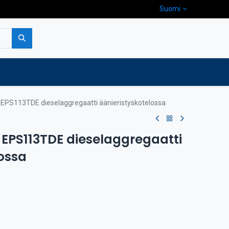
Suomi
pa
Yritys
Ota yhteyttä
EPS113TDE dieselaggregaatti äänieristyskotelossa
EPS113TDE dieselaggregaatti
ossa