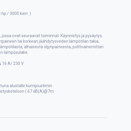
hp / 3000 kierr. )
a, jossa ovat seuraavat toiminnat: Käynnistys ja pysäytys,
npaineen tai korkean jäähdytysveden lämpötilan takia,
ämpötilasta, alhaisesta öljynpaineesta, polttoainemittari
nen lämpösulake.
& 16 A/ 230 V
ttuna alustalle kumijoustimin
ristyskoteloon ( 67 dB(A)@7m