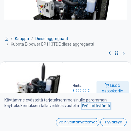
Kauppa
Dieselaggregaatit
Kubota E-power EP113TDE dieselaggregaatti
Kubota E-power EP113TDE
dieselaggregaatti
Lisää
Hinta:
Pyydä tarjous
ostoskoriin
8 600,00
€
Käytämme evästeitä tarjotaksemme sinulle paremman
-Max teho 10 kVA
käyttökokemuksen tällä verkkosivustolla.
Evästekäytäntö
-Jatkuva teho 11 kVA
-Mitat mm P 115 X L 64 X K 78
0
-Paino 260 kg
Vain välttämättömät
Hyväksyn
Aggregaatin varustelu:
Home
Search
Wishlist
-Kubota D 722 dieselmoottori ( 15 hp / 3000 kierr. )