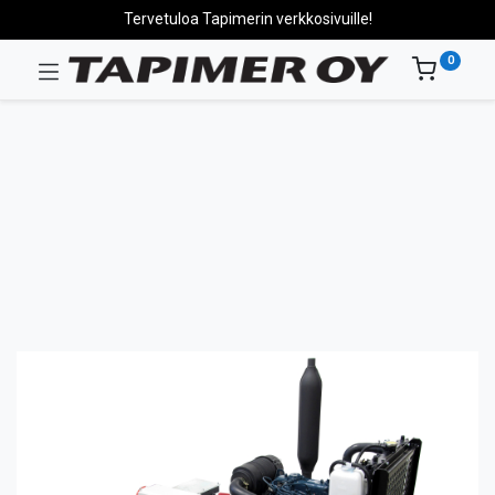
Tervetuloa Tapimerin verkkosivuille!
0