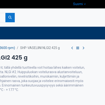
Suomi
pa
Yritys
Ota yhteyttä
/3600 rpm)
SHP-VASELIINI NLGI2 425 g
LGI2 425 g
kerit; tällä yhdellä tuotteella voit hoitaa lähes kaiken voitelun,
ta. NLGI #2. Huippuluokan voitelurasva alustanvoiteluun,
lloniveliin, nivelristikoihin, murskaimiin, kuljettimiin ja
hjainen rasva, joka suojaa ja voitelee erinomaisesti myös
sa. Erinomainen tunkeutuvuuspysyvyys sekä äärimmäinen
°C - + 177 °C.