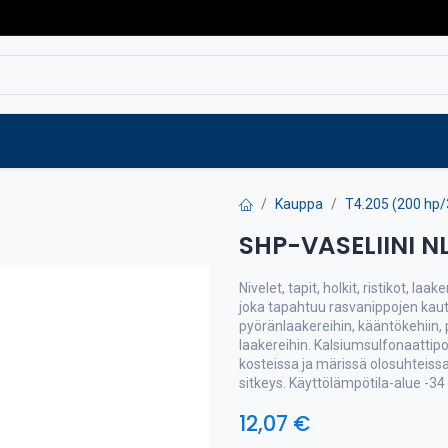
Varaosat
Vaihtokoneet
Verkkokaup
Kauppa
T4.205 (200 hp
SHP-VASELIINI N
Nivelet, tapit, holkit, ristikot, laa
joka tapahtuu rasvanippojen kaut
pyöränlaakereihin, kääntökehiin, pa
laakereihin. Kalsiumsulfonaattipo
kosteissa ja märissä olosuhteis
sitkeys. Käyttölämpötila-alue -34 
12,07
€