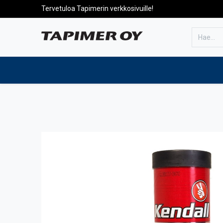
Tervetuloa Tapimerin verkkosivuille!
Etusivulle
Tuotteet
Huolto