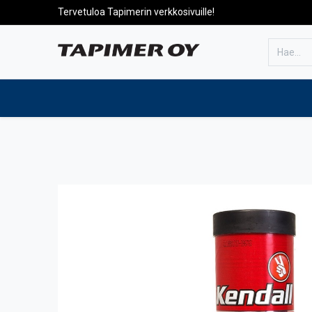
Tervetuloa Tapimerin verkkosivuille!
Etusivulle
Tuotteet
Huolto