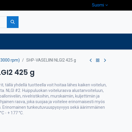
Suomi
pa
Yritys
Ota yhteyttä
/3000 rpm)
SHP-VASELIINI NLGI2 425 g
LGI2 425 g
kerit; tällä yhdellä tuotteella voit hoitaa lähes kaiken voitelun,
ta. NLGI #2. Huippuluokan voitelurasva alustanvoiteluun,
lloniveliin, nivelristikoihin, murskaimiin, kuljettimiin ja
hjainen rasva, joka suojaa ja voitelee erinomaisesti myös
sa. Erinomainen tunkeutuvuuspysyvyys sekä äärimmäinen
°C - + 177 °C.