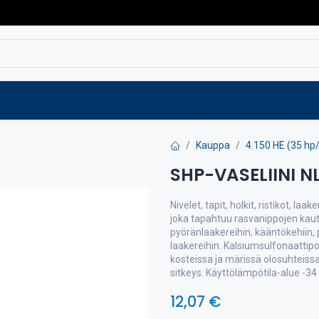
Varaosat
Vaihtokoneet
Verkkokaup
Kauppa
4.150 HE (35 hp
SHP-VASELIINI N
Nivelet, tapit, holkit, ristikot, laa
joka tapahtuu rasvanippojen kaut
pyöränlaakereihin, kääntökehiin, pa
laakereihin. Kalsiumsulfonaattipo
kosteissa ja märissä olosuhteis
sitkeys. Käyttölämpötila-alue -34 
12,07
€